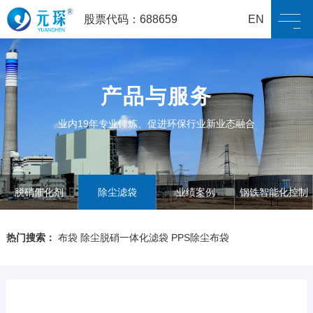
股票代码：688659
EN
产品与服务
业内19年专业锤炼、促进环保行业新业态融合
脱硝催化剂
除尘滤袋
业绩案例
钢铁智能化控制
系统
热门搜索：
布袋
除尘脱硝一体化滤袋
PPS除尘布袋