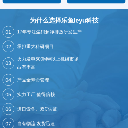
为什么选择乐鱼leyu科技
01
17年专注尘硝超净排放研发生产
02
承担重大科研项目
火力发电600MW以上机组市场
03
占有率高
04
产品全寿命管理
05
实力工厂 值得信赖
06
进口设备、双C认证
07
自有物流 发货迅速